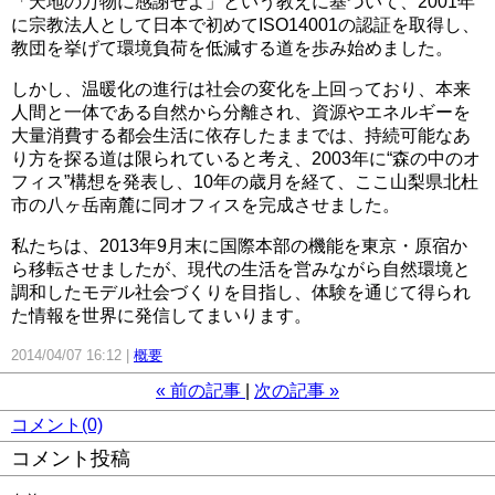
「天地の万物に感謝せよ」という教えに基づいて、2001年
に宗教法人として日本で初めてISO14001の認証を取得し、
教団を挙げて環境負荷を低減する道を歩み始めました。
しかし、温暖化の進行は社会の変化を上回っており、本来
人間と一体である自然から分離され、資源やエネルギーを
大量消費する都会生活に依存したままでは、持続可能なあ
り方を探る道は限られていると考え、2003年に“森の中のオ
フィス”構想を発表し、10年の歳月を経て、ここ山梨県北杜
市の八ヶ岳南麓に同オフィスを完成させました。
私たちは、2013年9月末に国際本部の機能を東京・原宿か
ら移転させましたが、現代の生活を営みながら自然環境と
調和したモデル社会づくりを目指し、体験を通じて得られ
た情報を世界に発信してまいります。
2014/04/07 16:12
概要
«
前の記事
次の記事
»
コメント(0)
コメント投稿